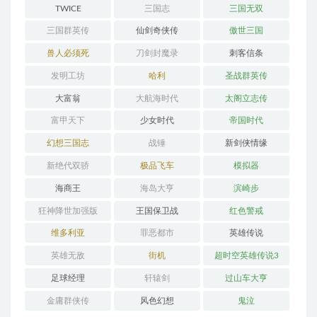
GENERATION
TWICE
三国志
三国无双
三国群英传
仙剑奇侠传
傲世三国
兽人必须死
刀剑封魔录
刺客信条
发明工坊
哈利
圣战群英传
大富翁
大航海时代
太阁立志传
富甲天下
少女时代
帝国时代
幻想三国志
战锤
新剑侠情缘
新绝代双骄
极品飞车
模拟器
海商王
海岛大亨
滨崎步
狂神降世加强版
王国保卫战
红色警戒
维多利亚
罪恶都市
英雄传说
英雄无敌
街机
超时空英雄传说3
足球经理
轩辕剑
过山车大亨
金庸群侠传
风色幻想
鬼泣