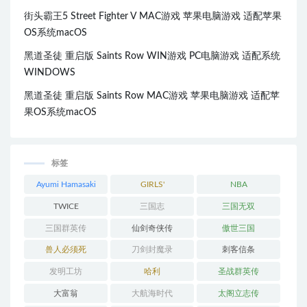
街头霸王5 Street Fighter V MAC游戏 苹果电脑游戏 适配苹果
OS系统macOS
黑道圣徒 重启版 Saints Row WIN游戏 PC电脑游戏 适配系统
WINDOWS
黑道圣徒 重启版 Saints Row MAC游戏 苹果电脑游戏 适配苹
果OS系统macOS
标签
Ayumi Hamasaki
GIRLS'
NBA
GENERATION
TWICE
三国志
三国无双
三国群英传
仙剑奇侠传
傲世三国
兽人必须死
刀剑封魔录
刺客信条
发明工坊
哈利
圣战群英传
大富翁
大航海时代
太阁立志传