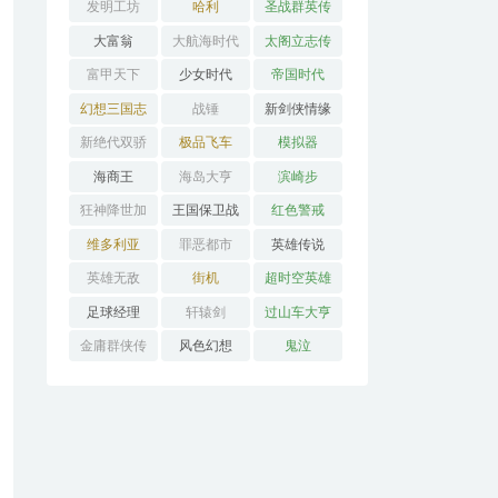
发明工坊
哈利
圣战群英传
大富翁
大航海时代
太阁立志传
富甲天下
少女时代
帝国时代
幻想三国志
战锤
新剑侠情缘
新绝代双骄
极品飞车
模拟器
海商王
海岛大亨
滨崎步
狂神降世加
王国保卫战
红色警戒
强版
维多利亚
罪恶都市
英雄传说
英雄无敌
街机
超时空英雄
传说3
足球经理
轩辕剑
过山车大亨
金庸群侠传
风色幻想
鬼泣