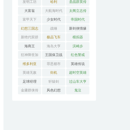
发明工坊
哈利
圣战群英传
大富翁
大航海时代
太阁立志传
富甲天下
少女时代
帝国时代
幻想三国志
战锤
新剑侠情缘
新绝代双骄
极品飞车
模拟器
海商王
海岛大亨
滨崎步
狂神降世加
王国保卫战
红色警戒
强版
维多利亚
罪恶都市
英雄传说
英雄无敌
街机
超时空英雄
传说3
足球经理
轩辕剑
过山车大亨
金庸群侠传
风色幻想
鬼泣