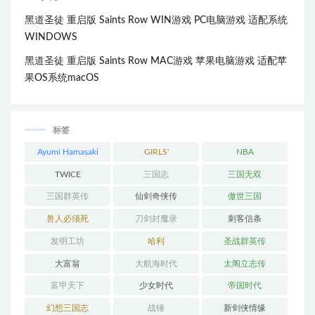
黑道圣徒 重启版 Saints Row WIN游戏 PC电脑游戏 适配系统
WINDOWS
黑道圣徒 重启版 Saints Row MAC游戏 苹果电脑游戏 适配苹
果OS系统macOS
标签
Ayumi Hamasaki
GIRLS'
NBA
GENERATION
TWICE
三国志
三国无双
三国群英传
仙剑奇侠传
傲世三国
兽人必须死
刀剑封魔录
刺客信条
发明工坊
哈利
圣战群英传
大富翁
大航海时代
太阁立志传
富甲天下
少女时代
帝国时代
幻想三国志
战锤
新剑侠情缘