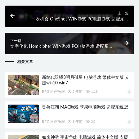
上一篇
一次机会 OneShot WIN游戏 PC电脑游戏 适配系统
WIN10 WIN11
下一篇
文字化化 Homicipher WIN游戏 PC电脑游戏 适配系统
WIN10 WIN11
相关文章
新绝代双骄3明月孤星 电脑游戏 繁体中文版 支
援win10 win7
RPG 角色扮演
5 年前
1.1K
灵兽江湖 MAC游戏 苹果电脑游戏 适配系统15
RPG 角色扮演
1 年前
32
如来神掌 宇宙争雄 电脑游戏 简体中文版 支援