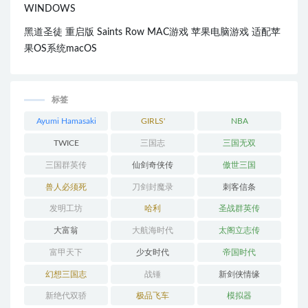
WINDOWS
黑道圣徒 重启版 Saints Row MAC游戏 苹果电脑游戏 适配苹
果OS系统macOS
标签
Ayumi Hamasaki
GIRLS'
NBA
GENERATION
TWICE
三国志
三国无双
三国群英传
仙剑奇侠传
傲世三国
兽人必须死
刀剑封魔录
刺客信条
发明工坊
哈利
圣战群英传
大富翁
大航海时代
太阁立志传
富甲天下
少女时代
帝国时代
幻想三国志
战锤
新剑侠情缘
新绝代双骄
极品飞车
模拟器