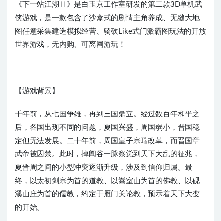
《下一站江湖Ⅱ》是白玉京工作室研发的第二款3D单机武
侠游戏，是一款包含了沙盒式的剧情主角养成、无缝大地
图任意采集建造模拟经营、骑砍Like式门派霸图玩法的开放
世界游戏，无内购、可离网游玩！
【游戏背景】
千年前，从七国争雄，再到三国鼎立。经过数百年和平之
后，各国出现不同的问题，夏国兴盛，周国弱小，晋国稳
定但无法发展。二十年前，周国皇子宗瑞改革，而晋国章
武帝被囚禁。此时，掉阖谷一脉察觉到天下大乱的征兆，
夏晋周之间的小型冲突逐渐升级，涉及到信仰归属。最
终，以太初剑宗为首的道教、以嵩室山为首的佛教、以砚
溪山庄为首的儒教，约定于雁门关论教，预示着天下大变
的开始。